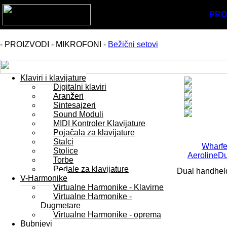
PRO
- PROIZVODI - MIKROFONI -
Bežični setovi
Klaviri i klavijature
Digitalni klaviri
Aranžeri
Sintesajzeri
Sound Moduli
MIDI Kontroler Klavijature
Pojačala za klavijature
Stalci
Wharfe
Stolice
AerolineD
Torbe
Pedale za klavijature
Dual handheld
V-Harmonike
Virtualne Harmonike - Klavirne
Virtualne Harmonike -
Dugmetare
Virtualne Harmonike - oprema
Bubnjevi