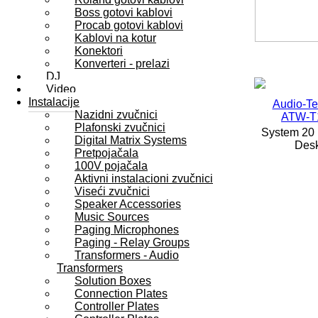
Boss gotovi kablovi
Procab gotovi kablovi
Kablovi na kotur
Konektori
Konverteri - prelazi
DJ
Video
Instalacije
Audio-Te
Nazidni zvučnici
ATW-T
Plafonski zvučnici
System 20
Digital Matrix Systems
Desk
Pretpojačala
100V pojačala
Aktivni instalacioni zvučnici
Viseći zvučnici
Speaker Accessories
Music Sources
Paging Microphones
Paging - Relay Groups
Transformers - Audio
Transformers
Solution Boxes
Connection Plates
Controller Plates