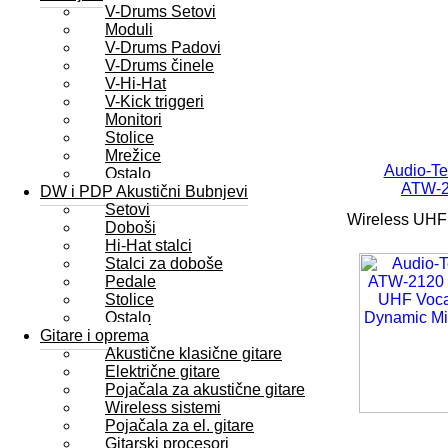
V-Drums Setovi
Moduli
V-Drums Padovi
V-Drums činele
V-Hi-Hat
V-Kick triggeri
Monitori
Stolice
Mrežice
Audio-Te
Ostalo
ATW-
DW i PDP Akustični Bubnjevi
Setovi
Wireless UHF 
Doboši
Hi-Hat stalci
Stalci za doboše
Pedale
Stolice
Ostalo
Gitare i oprema
Akustične klasične gitare
Električne gitare
Pojačala za akustične gitare
Wireless sistemi
Pojačala za el. gitare
Gitarski procesori