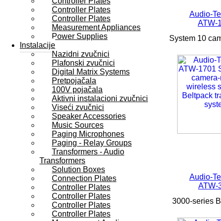
Controller Plates
Controller Plates
Audio-Te
Controller Plates
ATW-
Measurement Appliances
Power Supplies
System 10 cam
Instalacije
Nazidni zvučnici
Plafonski zvučnici
Digital Matrix Systems
Pretpojačala
100V pojačala
Aktivni instalacioni zvučnici
Viseći zvučnici
Speaker Accessories
Music Sources
Paging Microphones
Paging - Relay Groups
Transformers - Audio
Transformers
Solution Boxes
Audio-Te
Connection Plates
ATW-
Controller Plates
Controller Plates
3000-series B
Controller Plates
Controller Plates