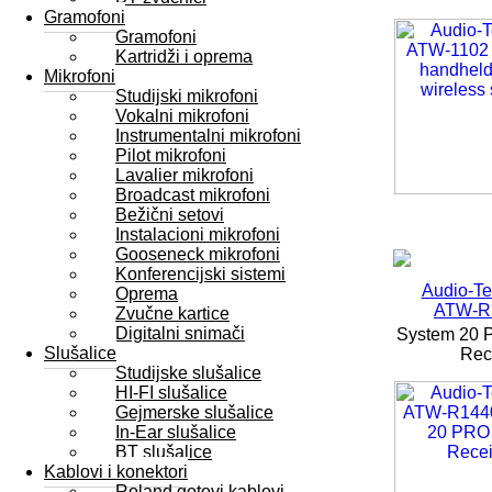
Gramofoni
Gramofoni
Kartridži i oprema
Mikrofoni
Studijski mikrofoni
Vokalni mikrofoni
Instrumentalni mikrofoni
Pilot mikrofoni
Lavalier mikrofoni
Broadcast mikrofoni
Bežični setovi
Instalacioni mikrofoni
Gooseneck mikrofoni
Konferencijski sistemi
Audio-Te
Oprema
ATW-R
Zvučne kartice
Digitalni snimači
System 20 
Slušalice
Rec.
Studijske slušalice
HI-FI slušalice
Gejmerske slušalice
In-Ear slušalice
BT slušalice
Kablovi i konektori
Roland gotovi kablovi