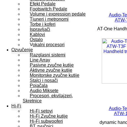
Efekt Pedale
Footswitch Pedale
Volume i expression pedale
Audio-Te
Tjuneri i metronomi
ATW-
Torbe i koferi
AT-One Handhe
Ispravljači
Kablovi
Ostalo
Vokalni procesori
Ozvučenje
Razglasni sistemi
Line Array
Pasivne zvučne kutije
Aktivne zvučne kutije
Monitorske zvučne kutije
Stalci i nosači
Pojačala
Audio Miksete
Procesori, ekvilajzeri,
Skretnice
Hi-Fi
Audio-Te
Hi-Fi setovi
ATW-
Hi-Fi Zvučne kutije
Hi-Fi subwooferi
dynamic handh
BT zvučnici