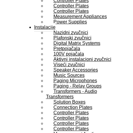
Controller Plates
Controller Plates
Controller Plates
Measurement Appliances
Power Supplies
Instalacije
Nazidni zvučnici
Plafonski zvučnici
Digital Matrix Systems
Pretpojačala
100V pojačala
Aktivni instalacioni zvučnici
Viseći zvučnici
Speaker Accessories
Music Sources
Paging Microphones
Paging - Relay Groups
Transformers - Audio
Transformers
Solution Boxes
Connection Plates
Controller Plates
Controller Plates
Controller Plates
Controller Plates