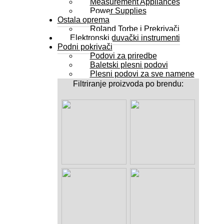
Measurement Appliances
Power Supplies
Ostala oprema
Roland Torbe i Prekrivači
Elektronski duvački instrumenti
Podni pokrivači
Podovi za priredbe
Baletski plesni podovi
Plesni podovi za sve namene
Filtriranje proizvoda po brendu: