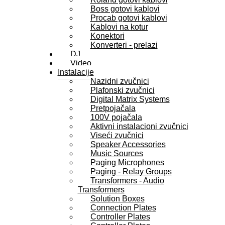
Boss gotovi kablovi
Procab gotovi kablovi
Kablovi na kotur
Konektori
Konverteri - prelazi
DJ
Video
Instalacije
Nazidni zvučnici
Plafonski zvučnici
Digital Matrix Systems
Pretpojačala
100V pojačala
Aktivni instalacioni zvučnici
Viseći zvučnici
Speaker Accessories
Music Sources
Paging Microphones
Paging - Relay Groups
Transformers - Audio
Transformers
Solution Boxes
Connection Plates
Controller Plates