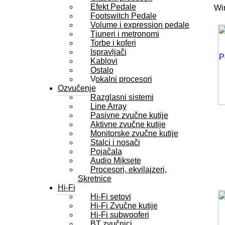
Efekt Pedale
Wir
Footswitch Pedale
Volume i expression pedale
Tjuneri i metronomi
Torbe i koferi
Ispravljači
Kablovi
Ostalo
Vokalni procesori
Ozvučenje
Razglasni sistemi
Line Array
Pasivne zvučne kutije
Aktivne zvučne kutije
Monitorske zvučne kutije
Stalci i nosači
Pojačala
Audio Miksete
Procesori, ekvilajzeri,
Skretnice
Hi-Fi
Hi-Fi setovi
Hi-Fi Zvučne kutije
Hi-Fi subwooferi
BT zvučnici