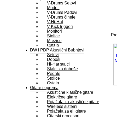
V-Drums Setovi
Moduli
V-Drums Padovi
V-Drums činele
V-Hi-Hat
V-Kick triggeri
Monitori
Pro
Stolice
Mrežice
Ostalo
DW i PDP Akustični Bubnjevi
Setovi
Doboši
Hi-Hat stalci
Stalci za doboše
Pedale
Stolice
Ostalo
Gitare i oprema
Akustične klasične gitare
Električne gitare
Pojačala za akustične gitare
Wireless sistemi
Pojačala za el. gitare
Gitarski procesori