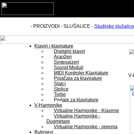
- PROIZVODI - SLUŠALICE -
Studijske slušalice
Klaviri i klavijature
Digitalni klaviri
Aranžeri
Sintesajzeri
Sound Moduli
MIDI Kontroler Klavijature
V-
Pojačala za klavijature
Stalci
Stolice
Torbe
Pedale za klavijature
V-Harmonike
Virtualne Harmonike - Klavirne
Virtualne Harmonike -
Dugmetare
Virtualne Harmonike - oprema
Bubnjevi