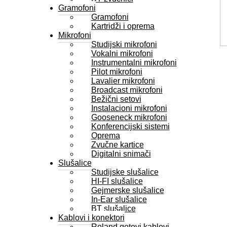
Gramofoni
Gramofoni
Kartridži i oprema
Mikrofoni
Studijski mikrofoni
Vokalni mikrofoni
Instrumentalni mikrofoni
Pilot mikrofoni
Lavalier mikrofoni
Broadcast mikrofoni
Bežični setovi
Instalacioni mikrofoni
Gooseneck mikrofoni
Konferencijski sistemi
Oprema
Zvučne kartice
Digitalni snimači
Slušalice
Studijske slušalice
HI-FI slušalice
Gejmerske slušalice
In-Ear slušalice
BT slušalice
Kablovi i konektori
Roland gotovi kablovi