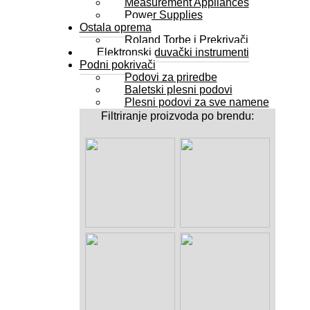
Measurement Appliances
Power Supplies
Ostala oprema
Roland Torbe i Prekrivači
Elektronski duvački instrumenti
Podni pokrivači
Podovi za priredbe
Baletski plesni podovi
Plesni podovi za sve namene
Filtriranje proizvoda po brendu: