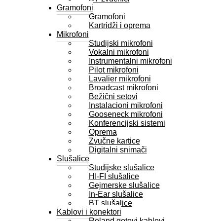
Gramofoni
Gramofoni
Kartridži i oprema
Mikrofoni
Studijski mikrofoni
Vokalni mikrofoni
Instrumentalni mikrofoni
Pilot mikrofoni
Lavalier mikrofoni
Broadcast mikrofoni
Bežični setovi
Instalacioni mikrofoni
Gooseneck mikrofoni
Konferencijski sistemi
Oprema
Zvučne kartice
Digitalni snimači
Slušalice
Studijske slušalice
HI-FI slušalice
Gejmerske slušalice
In-Ear slušalice
BT slušalice
Kablovi i konektori
Roland gotovi kablovi