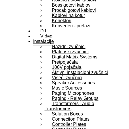
Boss gotovi kablovi
Procab gotovi kablovi
Kablovi na kotur
Konektori
Konverteri - prelazi
DJ
Video
Instalacije
Nazidni zvučnici
Plafonski zvučnici
Digital Matrix Systems
Pretpojačala
100V pojačala
Aktivni instalacioni zvučnici
Viseći zvučnici
Speaker Accessories
Music Sources
Paging Microphones
Paging - Relay Groups
Transformers - Audio
Transformers
Solution Boxes
Connection Plates
Controller Plates