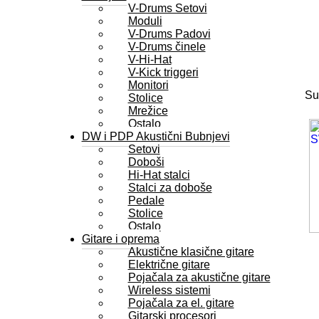
V-Drums Setovi
Moduli
V-Drums Padovi
V-Drums činele
V-Hi-Hat
V-Kick triggeri
Monitori
Su
Stolice
Mrežice
Ostalo
DW i PDP Akustični Bubnjevi
Setovi
Doboši
Hi-Hat stalci
Stalci za doboše
Pedale
Stolice
Ostalo
Gitare i oprema
Akustične klasične gitare
Električne gitare
Pojačala za akustične gitare
Wireless sistemi
Pojačala za el. gitare
Gitarski procesori