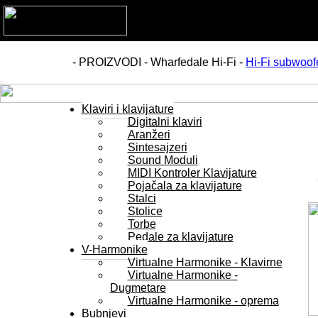
- PROIZVODI - Wharfedale Hi-Fi -
Hi-Fi subwoof
Klaviri i klavijature
Digitalni klaviri
Aranžeri
Sintesajzeri
Sound Moduli
MIDI Kontroler Klavijature
Pojačala za klavijature
Stalci
Stolice
Torbe
Pedale za klavijature
V-Harmonike
Virtualne Harmonike - Klavirne
Virtualne Harmonike -
Dugmetare
Virtualne Harmonike - oprema
Bubnjevi