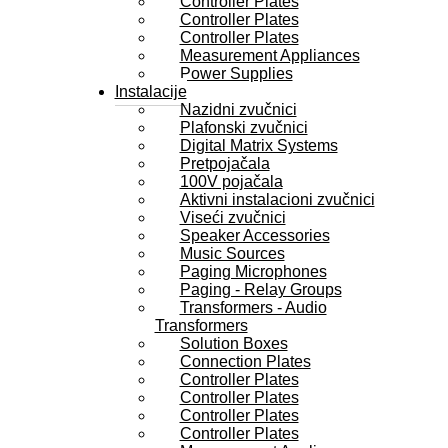
Controller Plates
Controller Plates
Controller Plates
Measurement Appliances
Power Supplies
Instalacije
Nazidni zvučnici
Plafonski zvučnici
Digital Matrix Systems
Pretpojačala
100V pojačala
Aktivni instalacioni zvučnici
Viseći zvučnici
Speaker Accessories
Music Sources
Paging Microphones
Paging - Relay Groups
Transformers - Audio
Transformers
Solution Boxes
Connection Plates
Controller Plates
Controller Plates
Controller Plates
Controller Plates